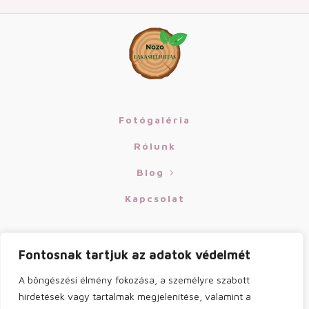
Fotógaléria
Rólunk
Blog
Kapcsolat
KIK VAGYUNK MI?
Fontosnak tartjuk az adatok védelmét
Részt veszünk a lakás és a kert felújításában.
A böngészési élmény fokozása, a személyre szabott
Ezeket a folyamatokat részletesen leírjuk a
hirdetések vagy tartalmak megjelenítése, valamint a
blogunkon. Legyen velünk naprakész a felújítási